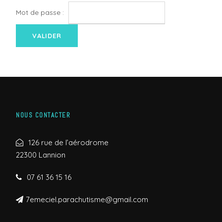
Mot de passe :
NOUS CONTACTER
126 rue de l’aérodrome
22300 Lannion
07 61 36 15 16
7emeciel.parachutisme@gmail.com