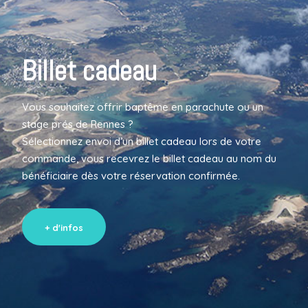
Billet cadeau
Vous souhaitez offrir baptême en parachute ou un
stage prés de Rennes ?
Sélectionnez envoi d’un billet cadeau lors de votre
commande, vous recevrez le billet cadeau au nom du
bénéficiaire dès votre réservation confirmée.
+ d'infos