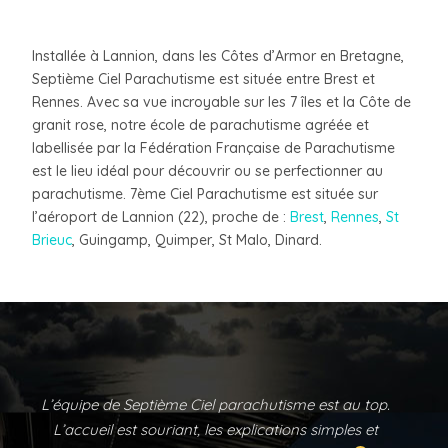
Installée à Lannion, dans les Côtes d’Armor en Bretagne,
Septième Ciel Parachutisme est située entre Brest et
Rennes. Avec sa vue incroyable sur les 7 îles et la Côte de
granit rose, notre école de parachutisme agréée et
labellisée par la Fédération Française de Parachutisme
est le lieu idéal pour découvrir ou se perfectionner au
parachutisme. 7ème Ciel Parachutisme est située sur
l’aéroport de Lannion (22), proche de :
Brest
,
Rennes
,
St
Brieuc
, Guingamp, Quimper, St Malo, Dinard.
Équipe au top, hyper détendu et très sympa!
Saut dans des conditions optimales, je recommande!!